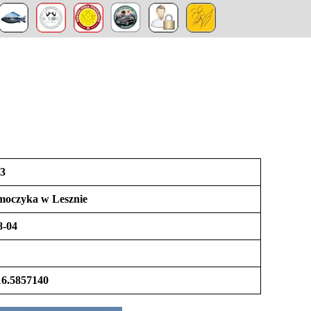
3
Smoczyka w Lesznie
8-04
16.5857140