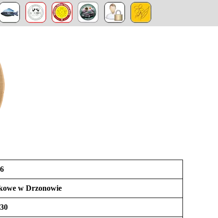
6
kowe w Drzonowie
-30